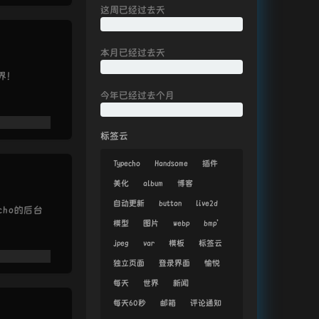
这周已经过去
天
本月已经过去
天
界！
今年已经过去
个月
标签云
Typecho
Handsome
插件
美化
album
博客
自动更新
button
live2d
ho的后台
模型
图片
webp
bmp'
jpeg
var
模板
标签云
独立页面
登录界面
愉悦
每天
世界
新闻
每天60秒
邮箱
评论通知