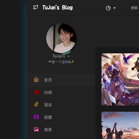
TuJun's Blog
TuJun's
❤做
2
!
p
&
N
首页
归档
朋友
追番
相册