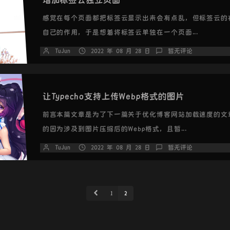
增加标签云独立页面
感觉在每个页面都把标签云显示出来会有点乱，但标签云的
自己的作用，于是想着将标签云单独在一个页面...
TuJun
2022 年 08 月 28 日
暂无评论
让Typecho支持上传Webp格式的图片
前言本篇文章是为了下一篇关于优化博客网站加载速度的文
的因为涉及到图片压缩后的Webp格式，且暂...
TuJun
2022 年 08 月 28 日
暂无评论
1
2