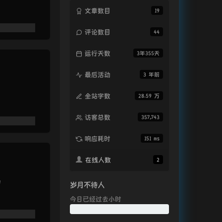
文章数目
19
评论数目
44
运行天数
3年355天
最后活动
3 年前
全站字数
28.59 万
访客总数
357,743
响应耗时
151 ms
在线人数
2
为
岁月不待人
今日已经过去
小时