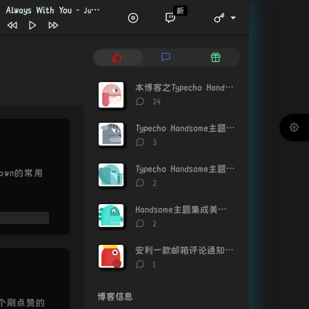
Always With You
- Juliàn / Ptr.
新
Boots on Rocks
Grisp
Always With You
Juliàn / Ptr.
热
最
随
Riverbend
Casiio / Slo Loris
门
新
机
文
评
文
Horizon
Aboueb / Klemsis
本博客之Typecho Handsome主题美化记录
章
论
章
评
24
forever green
论
数：
icey wavs / One Million Flowers
Stillwater
Casiio / Slo Loris
Typecho Handsome主题点赞神器
评
3
Morgon
Goson / Kust
论
数：
Typecho Handsome主题文章页面包屑导航优化
Pine Pillow
Takeo / qtsal
own的常用
评
2
论
数：
Handsome主题集成美化插件-Pretty_for_handsome
评
2
论
数：
安利一款邮箱评论通知插件CommentToMail
评
1
论
数：
博客信息
个刷点赞的