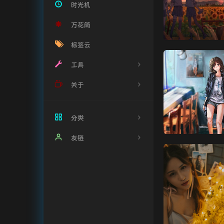
时光机
万花筒
标签云
工具
关于
音乐搜索
音乐解锁
关于我
分类
实时疫情
留言榜
友链
12
恐龙快跑
赞助我
建站源码
三百斤的窜天猴
舔狗日记
技术教程
Shawn 派大星
每日新闻
应用程序
0