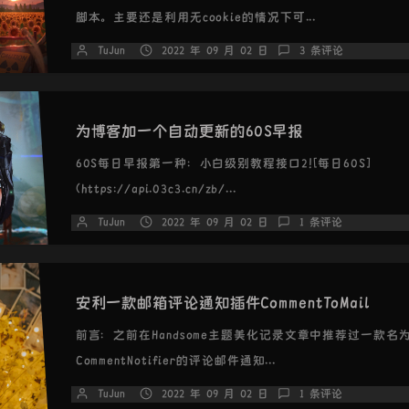
脚本。主要还是利用无cookie的情况下可...
TuJun
2022 年 09 月 02 日
3 条评论
为博客加一个自动更新的60S早报
60S每日早报第一种：小白级别教程接口2![每日60S]
(https://api.03c3.cn/zb/...
TuJun
2022 年 09 月 02 日
1 条评论
安利一款邮箱评论通知插件CommentToMail
前言：之前在Handsome主题美化记录文章中推荐过一款名
CommentNotifier的评论邮件通知...
TuJun
2022 年 09 月 02 日
1 条评论