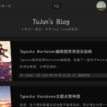
3
4
TuJun's Blog
5
十年OI一场空，不开long long见祖宗。
6
7
8
Tpyecho Markdown编辑器常用语法指南
9
10
Typecho程序自带Markdown编辑器，收集了一些关于Markd
的语法教程，以便后续的...
TuJun
2022 年 09 月 05 日
暂无评论
Typecho Handsome主题点赞神器
前言：这个赞的数量在后台是不能修改的，所以博主分享一