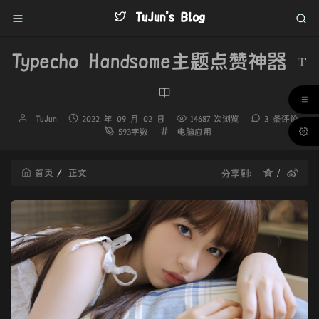
TuJun's Blog
Typecho Handsome主题点赞神器
博
发
TuJun
2022 年 09 月 02 日
14687 次浏览
3 条评论
主：
布
分
593字数
电脑应用
时
类：
间：
首页
正文
分享到：