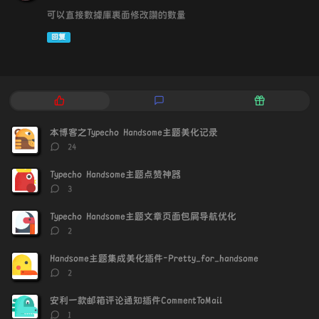
可以直接數據庫裏面修改讚的數量
回复
热
最
随
门
新
机
文
评
文
本博客之Typecho Handsome主题美化记录
章
论
章
评
24
论
数：
Typecho Handsome主题点赞神器
评
3
论
数：
Typecho Handsome主题文章页面包屑导航优化
评
2
论
数：
Handsome主题集成美化插件-Pretty_for_handsome
评
2
论
数：
安利一款邮箱评论通知插件CommentToMail
评
1