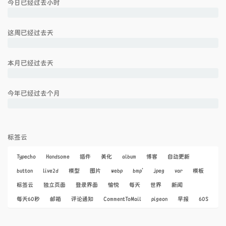
今日已经过去
小时
这周已经过去
天
本月已经过去
天
今年已经过去
个月
标签云
Typecho
Handsome
插件
美化
album
博客
自动更新
button
live2d
模型
图片
webp
bmp'
jpeg
var
模板
标签云
独立页面
登录界面
愉悦
每天
世界
新闻
每天60秒
邮箱
评论通知
CommentToMail
pigeon
早报
60S