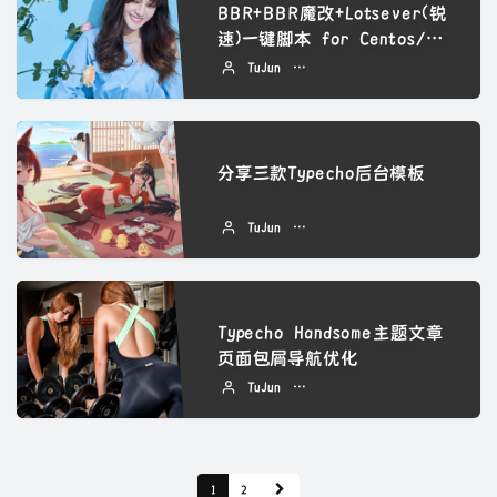
BBR+BBR魔改+Lotsever(锐
速)一键脚本 for Centos/D
ebian/Ubuntu
TuJun
2022 年 09 月 06 日
分享三款Typecho后台模板
TuJun
2022 年 09 月 05 日
Typecho Handsome主题文章
页面包屑导航优化
TuJun
2022 年 09 月 05 日
1
2