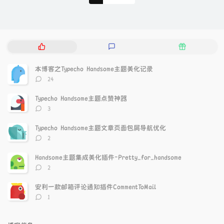
热
最
随
门
新
机
文
评
文
本博客之Typecho Handsome主题美化记录
章
论
章
评
24
论
数：
Typecho Handsome主题点赞神器
评
3
论
数：
Typecho Handsome主题文章页面包屑导航优化
评
2
论
数：
Handsome主题集成美化插件-Pretty_for_handsome
评
2
论
数：
安利一款邮箱评论通知插件CommentToMail
评
1
论
数：