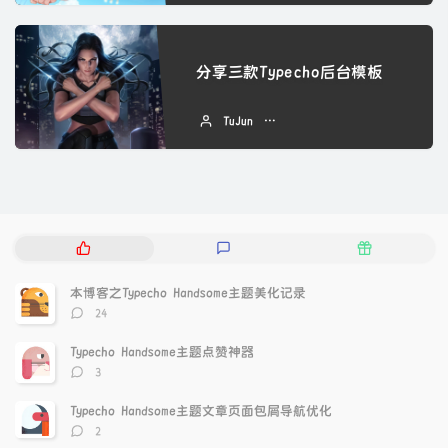
分享三款Typecho后台模板
TuJun
2022 年 09 月 05 日
热
最
随
门
新
机
文
评
文
本博客之Typecho Handsome主题美化记录
章
论
章
评
24
论
数：
Typecho Handsome主题点赞神器
评
3
论
数：
Typecho Handsome主题文章页面包屑导航优化
评
2
论