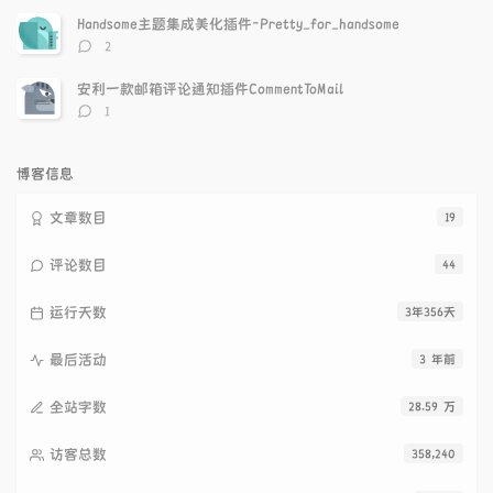
数：
Handsome主题集成美化插件-Pretty_for_handsome
评
2
论
数：
安利一款邮箱评论通知插件CommentToMail
评
1
论
数：
博客信息
文章数目
19
评论数目
44
运行天数
3年356天
最后活动
3 年前
全站字数
28.59 万
访客总数
358,240